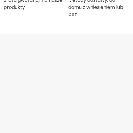
2 lata gwarancji na nasze
Metody dostawy: do
produkty
domu z wniesieniem lub
bez