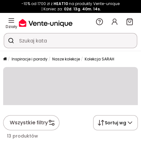
-10% od 1700 zł z
HEAT10
na produkty Vente-unique
Koniec za:
02d.
13g.
40m.
13s.
Działy
Inspiracje i porady
Nasze kolekcje
Kolekcja SARAH
Wszystkie filtry
Sortuj wg
13 produktów