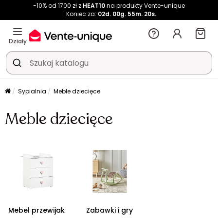
-10% od 1700 zł z
HEAT10
na produkty Vente-unique
Koniec za:
02d.
00g.
55m.
19s.
Działy
Sypialnia
Meble dziecięce
Meble dziecięce
Mebel przewijak
Zabawki i gry