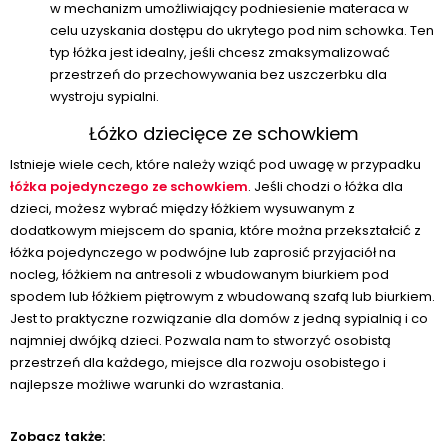
w mechanizm umożliwiający podniesienie materaca w
celu uzyskania dostępu do ukrytego pod nim schowka. Ten
typ łóżka jest idealny, jeśli chcesz zmaksymalizować
przestrzeń do przechowywania bez uszczerbku dla
wystroju sypialni.
Łóżko dziecięce ze schowkiem
Istnieje wiele cech, które należy wziąć pod uwagę w przypadku
łóżka pojedynczego ze schowkiem
. Jeśli chodzi o łóżka dla
dzieci, możesz wybrać między łóżkiem wysuwanym z
dodatkowym miejscem do spania, które można przekształcić z
łóżka pojedynczego w podwójne lub zaprosić przyjaciół na
nocleg, łóżkiem na antresoli z wbudowanym biurkiem pod
spodem lub łóżkiem piętrowym z wbudowaną szafą lub biurkiem.
Jest to praktyczne rozwiązanie dla domów z jedną sypialnią i co
najmniej dwójką dzieci. Pozwala nam to stworzyć osobistą
przestrzeń dla każdego, miejsce dla rozwoju osobistego i
najlepsze możliwe warunki do wzrastania.
Zobacz także: