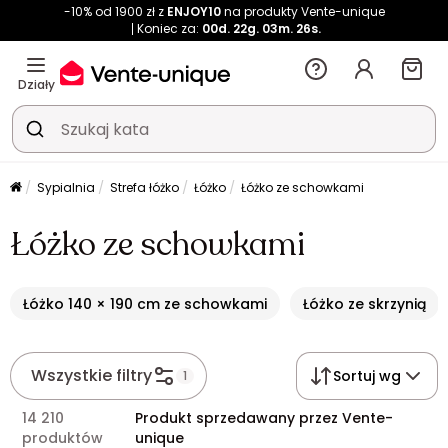
-10% od 1900 zł z
ENJOY10
na produkty Vente-unique
Koniec za:
00d.
22g.
03m.
26s.
Działy
Sypialnia
Strefa łóżko
Łóżko
Łóżko ze schowkami
Łóżko ze schowkami
Łóżko 140 × 190 cm ze schowkami
Łóżko ze skrzynią
Wszystkie filtry
Sortuj wg
1
14 210
Produkt sprzedawany przez Vente-
produktów
unique