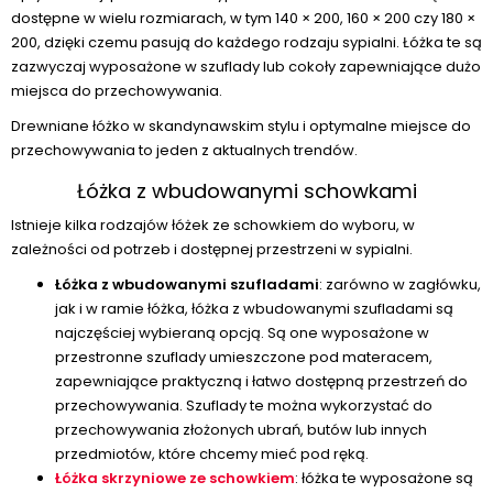
dostępne w wielu rozmiarach, w tym 140 × 200, 160 × 200 czy 180 ×
200, dzięki czemu pasują do każdego rodzaju sypialni. Łóżka te są
zazwyczaj wyposażone w szuflady lub cokoły zapewniające dużo
miejsca do przechowywania.
Drewniane łóżko w skandynawskim stylu i optymalne miejsce do
przechowywania to jeden z aktualnych trendów.
Łóżka z wbudowanymi schowkami
Istnieje kilka rodzajów łóżek ze schowkiem do wyboru, w
zależności od potrzeb i dostępnej przestrzeni w sypialni.
Łóżka z wbudowanymi szufladami
: zarówno w zagłówku,
jak i w ramie łóżka, łóżka z wbudowanymi szufladami są
najczęściej wybieraną opcją. Są one wyposażone w
przestronne szuflady umieszczone pod materacem,
zapewniające praktyczną i łatwo dostępną przestrzeń do
przechowywania. Szuflady te można wykorzystać do
przechowywania złożonych ubrań, butów lub innych
przedmiotów, które chcemy mieć pod ręką.
Łóżka skrzyniowe ze schowkiem
: łóżka te wyposażone są