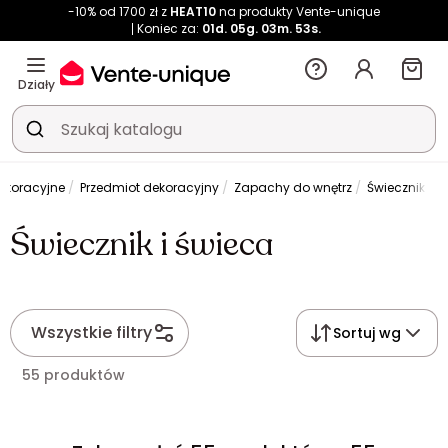
-10% od 1700 zł z
HEAT10
na produkty Vente-unique
Koniec za:
01d.
05g.
03m.
53s.
Działy
dekoracyjne
Przedmiot dekoracyjny
Zapachy do wnętrz
Świecznik i ś
Świecznik i świeca
Wszystkie filtry
Sortuj wg
55 produktów