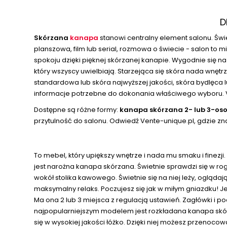
D
Skórzana
kanapa
stanowi centralny element salonu. Świ
planszowa, film lub serial, rozmowa o świecie - salon to 
spokoju dzięki pięknej skórzanej kanapie. Wygodnie się na 
który wszyscy uwielbiają. Starzejąca się skóra nada wnę
standardowa lub skóra najwyższej jakości, skóra bydlęca
informacje potrzebne do dokonania właściwego wyboru. V
Dostępne są różne formy:
kanapa skórzana 2- lub 3-o
przytulność do salonu. Odwiedź Vente-unique.pl, gdzie zn
To mebel, który upiększy wnętrze i nada mu smaku i finezji
jest narożna kanapa skórzana. Świetnie sprawdzi się w rogu
wokół stolika kawowego. Świetnie się na niej leży, ogląda
maksymalny relaks. Poczujesz się jak w miłym gniazdku!
Ma ona 2 lub 3 miejsca z regulacją ustawień. Zagłówki i 
najpopularniejszym modelem jest rozkładana kanapa skórz
się w wysokiej jakości łóżko. Dzięki niej możesz przenocowa