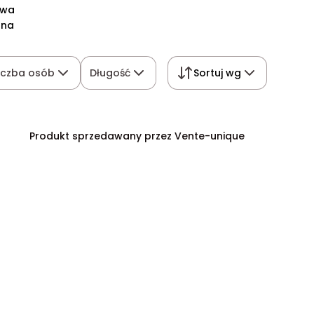
owa
ana
iczba osób
Długość
Sortuj wg
Produkt sprzedawany przez Vente-unique