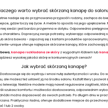
laczego warto wybrać skórzaną kanapę do salon
etnie nadaje się do przyjmowania przyjaciół i rodziny, zachęca do b
miejsce, gdzie toczy się życie. A meble to sposób na jego upiększeni
niej siedzi i jest bardzo przyjemna w dotyku. Odpowiednio pielęgnowa
trzu charakteru. Doprecyzuj swoje potrzeby, wybierając odpowiedni
 lub skóra bawola - zapoznaj się z kartami produktów opracowanymi 
ente-unique oferuje najlepsze skórzane kanapy, które zachowają św
sobowa
,
kanapa rozkładana ze skóry
z wygodnym łóżkiem lub
kana
ajdziesz wysokiej jakości skórę w konkurencyjnych cenach!
Jak wybrać skórzaną kanapę?
. Dostosowuje się do wystroju i wnosi nutę autentyczności i uroku. Do
, ale możesz też ustawić ją na środku salonu. Kształt litery L pozwol
jąc telewizję. Niektóre modele mają nawet regulowane zagłówki, które
 Jeśli szukasz komfortu i możliwości dostosowania, odpowiednim wy
podnóżki można dopasować do swoich potrzeb. Po długim dniu w prac
ana. Praktyczna i ładna, oferuje dodatkowe miejsce do przechowywa
ć 1 lub 2 osoby.