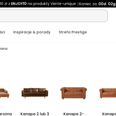
00 zł z
ENJOY10
na produkty Vente-unique
Koniec za:
00d.
02g
ści
Inspiracje & porady
Strefa Prestige
zana
arożna
Kanapa 2 lub 3
Kanapa 2-
Kanapa