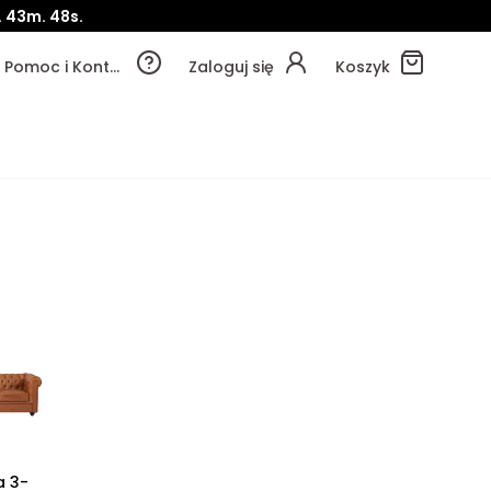
.
43m.
47s.
Pomoc i Kontakt
Zaloguj się
Koszyk
 3-