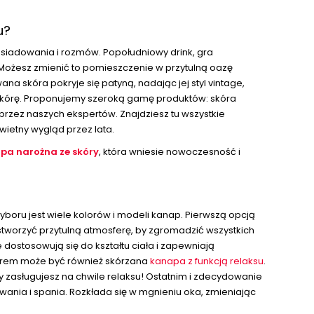
u?
iesiadowania i rozmów. Popołudniowy drink, gra
e. Możesz zmienić to pomieszczenie w przytulną oazę
na skóra pokryje się patyną, nadając jej styl vintage,
ą skórę. Proponujemy szeroką gamę produktów: skóra
przez naszych ekspertów. Znajdziesz tu wszystkie
ietny wygląd przez lata.
pa narożna ze skóry
, która wniesie nowoczesność i
 wyboru jest wiele kolorów i modeli kanap. Pierwszą opcją
i stworzyć przytulną atmosferę, by zgromadzić wszystkich
 dostosowują się do kształtu ciała i zapewniają
borem może być również skórzana
kanapa z funkcją relaksu
.
y zasługujesz na chwile relaksu! Ostatnim i zdecydowanie
nia i spania. Rozkłada się w mgnieniu oka, zmieniając