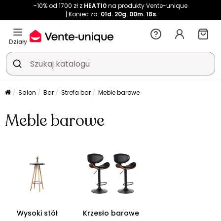
-10% od 1700 zł z
HEAT10
na produkty Vente-unique
Koniec za:
01d.
20g.
00m.
18s.
Działy
Salon
Bar
Strefa bar
Meble barowe
Meble barowe
Wysoki stół
Krzesło barowe