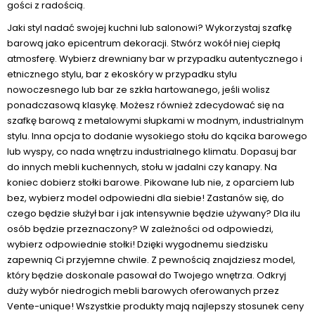
gości z radością.
Jaki styl nadać swojej kuchni lub salonowi? Wykorzystaj szafkę
barową jako epicentrum dekoracji. Stwórz wokół niej ciepłą
atmosferę. Wybierz drewniany bar w przypadku autentycznego i
etnicznego stylu, bar z ekoskóry w przypadku stylu
nowoczesnego lub bar ze szkła hartowanego, jeśli wolisz
ponadczasową klasykę. Możesz również zdecydować się na
szafkę barową z metalowymi słupkami w modnym, industrialnym
stylu. Inna opcja to dodanie wysokiego stołu do kącika barowego
lub wyspy, co nada wnętrzu industrialnego klimatu. Dopasuj bar
do innych mebli kuchennych, stołu w jadalni czy kanapy. Na
koniec dobierz stołki barowe. Pikowane lub nie, z oparciem lub
bez, wybierz model odpowiedni dla siebie! Zastanów się, do
czego będzie służył bar i jak intensywnie będzie używany? Dla ilu
osób będzie przeznaczony? W zależności od odpowiedzi,
wybierz odpowiednie stołki! Dzięki wygodnemu siedzisku
zapewnią Ci przyjemne chwile. Z pewnością znajdziesz model,
który będzie doskonale pasował do Twojego wnętrza. Odkryj
duży wybór niedrogich mebli barowych oferowanych przez
Vente-unique! Wszystkie produkty mają najlepszy stosunek ceny