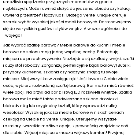
umożliwia spędzenie przyjaznych momentów w gronie
najbliższych. Może również służyć do jedzenia obiadu czy kolacji.
Otwiera przestrzeń i łączy ludzi. Dlatego Vente-unique oferuje
szeroki wybór wysokiej jakości mebli barowych. Dostosowujemy
się do wszystkich gustów i stylów wnętrz. A w szczególności do
Twojego!
Jak wybrać szafkę barową? Meble barowe do kuchni i meble
barowe do salonu mają jedną wspólną cechę. Potrzebują
miejsca do przechowywania. Niezbędne są szuflady, wnęki, szafki
i duży stół roboczy. Zorganizuj perfekcyjnie kącik barowy! Butelki,
przybory kuchenne, szklanki czy naczynia znajdą tu swoje
miejsce. Miej wszystko w zasięgu ręki! Jeśli bywa u Ciebie wiele
osób, wybierz rozkładaną szafkę barową. Bar może mieć również
wiele opcji. Na przykład bar z listwą LED rozświetli wnętrze. Szafka
barowa może mieć także podwieszane szklane drzwiczki,
blokady nóg lub oryginalny kształt, który wprowadzi nutkę
wesołości! Wysokiej jakości meble barowe w niskich cenach
czekają na Ciebie na Vente-unique. Oferujemy wszystkie
rozmiary i wszelkie możliwe opcje, z pewnością znajdziesz coś
dla siebie. Więcej miejsca oznacza większy komfort! Przyjmuj