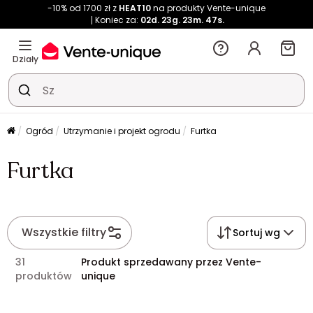
-10% od 1700 zł z
HEAT10
na produkty Vente-unique
Koniec za:
02d.
23g.
23m.
46s.
Działy
Ogród
Utrzymanie i projekt ogrodu
Furtka
Furtka
Wszystkie filtry
Sortuj wg
31
Produkt sprzedawany przez Vente-
produktów
unique