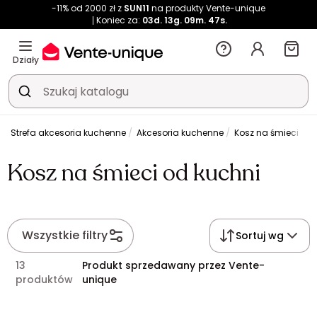
-11% od 2000 zł z
SUN11
na produkty Vente-unique
Koniec za:
03d.
13g.
09m.
47s.
Działy
Strefa akcesoria kuchenne
Akcesoria kuchenne
Kosz na śmieci od 
Kosz na śmieci od kuchni
Wszystkie filtry
Sortuj wg
13
Produkt sprzedawany przez Vente-
produktów
unique