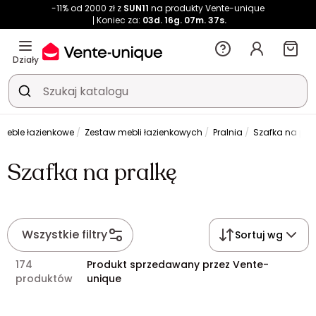
-11% od 2000 zł z
SUN11
na produkty Vente-unique
Koniec za:
03d.
16g.
07m.
37s.
Działy
 meble łazienkowe
Zestaw mebli łazienkowych
Pralnia
Szafka na pra
Szafka na pralkę
Wszystkie filtry
Sortuj wg
174
Produkt sprzedawany przez Vente-
produktów
unique