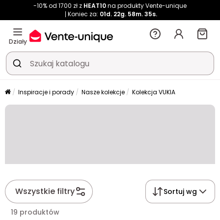
-10% od 1700 zł z
HEAT10
na produkty Vente-unique
Koniec za:
01d.
22g.
58m.
34s.
Działy
Inspiracje i porady
Nasze kolekcje
Kolekcja VUKIA
Wszystkie filtry
Sortuj wg
19 produktów