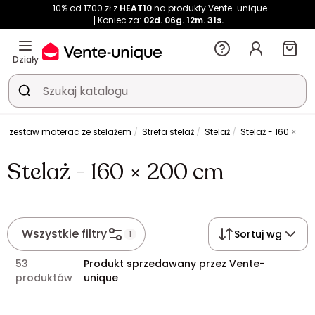
-10% od 1700 zł z
HEAT10
na produkty Vente-unique
Koniec za:
02d.
06g.
12m.
30s.
Działy
ż i zestaw materac ze stelażem
Strefa stelaż
Stelaż
Stelaż - 160 × 20
Stelaż - 160 × 200 cm
Wszystkie filtry
Sortuj wg
1
53
Produkt sprzedawany przez Vente-
produktów
unique