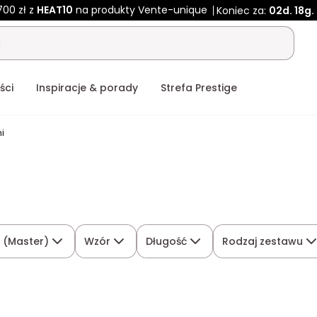
700 zł z
HEAT10
na produkty Vente-unique
Koniec za:
02d.
18g.
ści
Inspiracje & porady
Strefa Prestige
ni
ł (Master)
Wzór
Długość
Rodzaj zestawu