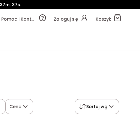
37m.
36s.
Pomoc i Kontakt
Zaloguj się
Koszyk
Cena
Sortuj wg