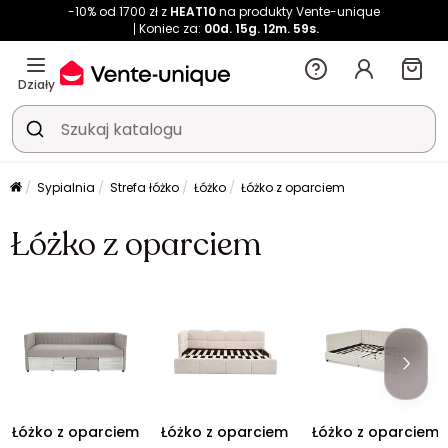
-10% od 1700 zł z
HEAT10
na produkty Vente-unique
Koniec za:
00d.
15g.
12m.
58s.
Działy
Sypialnia
Strefa łóżko
Łóżko
Łóżko z oparciem
Łóżko z oparciem
Łóżko z oparciem
Łóżko z oparciem
Łóżko z oparciem