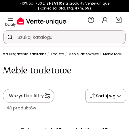
-10% od 1700 zł z
HEAT10
na produkty Vente-unique
Koniec za:
01d.
17g.
47m.
55s.
Działy
trefa urządzenia sanitarne
Toaleta
Meble łazienkowe
Meble toaleto
Meble toaletowe
Wszystkie filtry
Sortuj wg
48 produktów