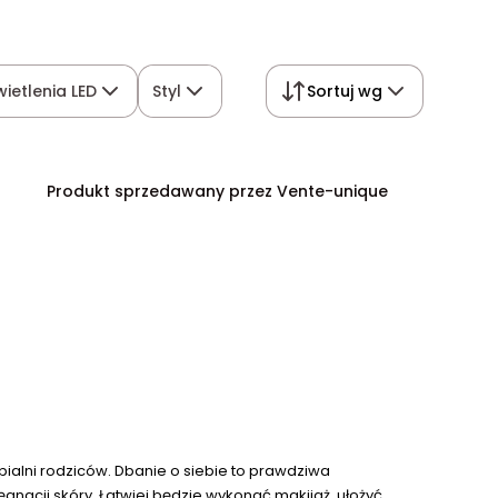
wietlenia LED
Styl
Sortuj wg
Produkt sprzedawany przez Vente-unique
pialni rodziców. Dbanie o siebie to prawdziwa
lęgnacji skóry. Łatwiej będzie wykonać makijaż, ułożyć