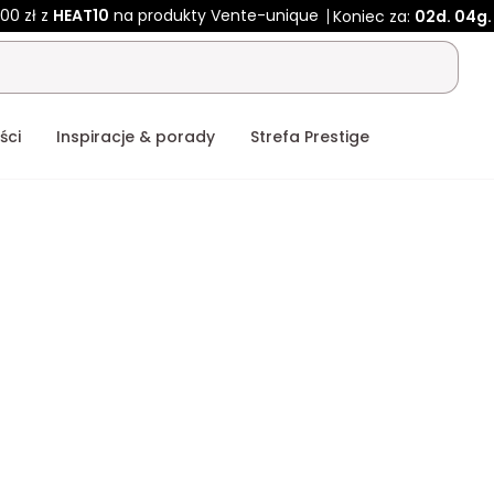
00 zł z
HEAT10
na produkty Vente-unique
Koniec za:
02d.
04g.
ści
Inspiracje & porady
Strefa Prestige