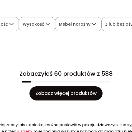
gość
Wysokość
Mebel narożny
Z lub bez oś
Zobaczyłeś 60 produktów z 588
Zobacz więcej produktów
iej znany jako toaletka, można postawić w pokoju dziewczynki lub sy
nie przed
lustrem
, miej pod ręką wszystkie przybory do makijażu i pie