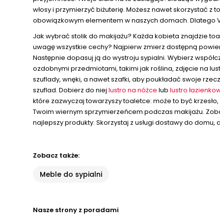
włosy i przymierzyć biżuterię. Możesz nawet skorzystać z to
obowiązkowym elementem w naszych domach. Dlatego Vente
Jak wybrać stolik do makijażu? Każda kobieta znajdzie toa
uwagę wszystkie cechy? Najpierw zmierz dostępną powierz
Następnie dopasuj ją do wystroju sypialni. Wybierz współ
ozdobnymi przedmiotami, takimi jak roślina, zdjęcie na lu
szuflady, wnęki, a nawet szafki, aby poukładać swoje rzec
szuflad. Dobierz do niej
lustro na nóżce
lub
lustro łazienko
które zazwyczaj towarzyszy toaletce: może to być krzesło
Twoim wiernym sprzymierzeńcem podczas makijażu. Zobacz w
najlepszy produkty. Skorzystaj z usługi dostawy do domu, a
Zobacz także:
Meble do sypialni
Nasze strony z poradami