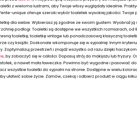
aletki z wieloma lustrami, aby Twoje włosy wyglądały idealnie. Praktyc
-unique oferuje szeroki wybór toaletek wysokiej jakości. Twoje p
letkę dla siebie. Wybierasz ją zgodnie ze swoim gustem. Wyobraź ją s
chnię podłogi. Toaletki są dostępne we wszystkich rozmiarach, od
czesną toaletkę, toaletkę vintage lub ponadczasową klasyczną toal
strze czy książki. Doskonale wkomponuje się w sypialnię. Innym kryter
zy. Zoptymalizuj przestrzeń i znajdź wszystko od razu dzięki haczyko
we
, by zobaczyć się w całości. Dopasuj strój do makijażu lub fryzury.
, stołek, a nawet mała ławeczka. Powinno być wygodne i pasować do 
szystkie toaletki do sypialni na stronie. Dostępne w wielu kolorac
by ułatwić sobie życie. Zamów, czekaj i odbierz produkt w ciągu kilku