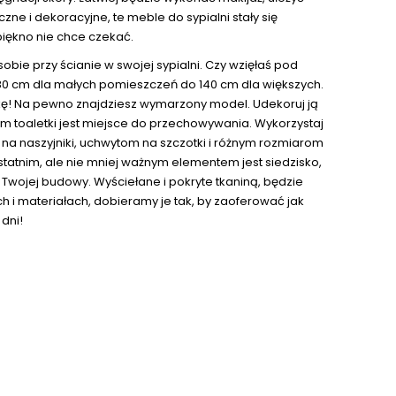
zne i dekoracyjne, te meble do sypialni stały się
iękno nie chce czekać.
obie przy ścianie w swojej sypialni. Czy wzięłaś pod
 80 cm dla małych pomieszczeń do 140 cm dla większych.
etkę! Na pewno znajdziesz wymarzony model. Udekoruj ją
ium toaletki jest miejsce do przechowywania. Wykorzystaj
m na naszyjniki, uchwytom na szczotki i różnym rozmiarom
 Ostatnim, ale nie mniej ważnym elementem jest siedzisko,
Twojej budowy. Wyściełane i pokryte tkaniną, będzie
h i materiałach, dobieramy je tak, by zaoferować jak
 dni!