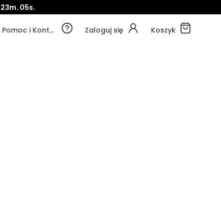
23m.
04s.
Pomoc i Kontakt
Zaloguj się
Koszyk