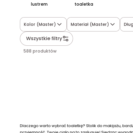
lustrem
toaletka
Kolor (Master)
Materiał (Master)
Dłu
Wszystkie filtry
588 produktów
Dlaczego warto wybrać toaletkę? Stolik do makijażu, bardz
przyjemność. Twoje ciało na to zasługuje! Siedząc wygod