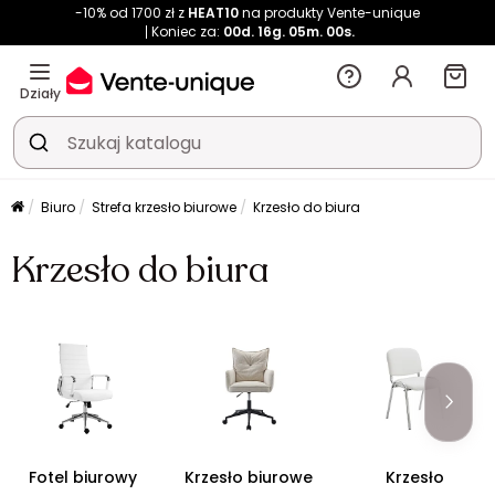
-10% od 1700 zł z
HEAT10
na produkty Vente-unique
Koniec za:
00d.
16g.
04m.
59s.
Działy
Biuro
Strefa krzesło biurowe
Krzesło do biura
Krzesło do biura
Fotel biurowy
Krzesło biurowe
Krzesło