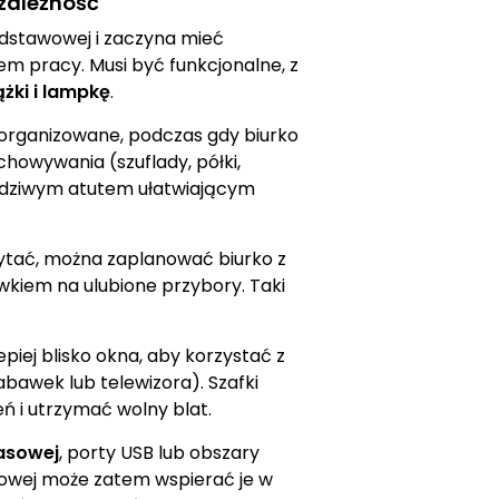
ezależność
odstawowej i zaczyna mieć
m pracy. Musi być funkcjonalne, z
żki i lampkę
.
organizowane, podczas gdy biurko
chowywania (szuflady, półki,
wdziwym atutem ułatwiającym
czytać, można zaplanować biurko z
kiem na ulubione przybory. Taki
piej blisko okna, aby korzystać z
abawek lub telewizora). Szafki
 i utrzymać wolny blat.
asowej
, porty USB lub obszary
wowej może zatem wspierać je w