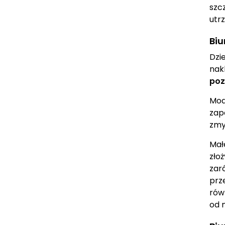
szc
utr
Biu
Dzi
nak
poz
Mod
zap
zmy
Mał
zło
zar
prz
rów
od 