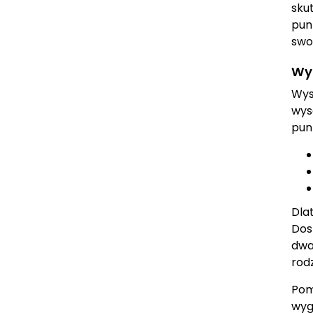
sku
pun
swo
Wys
Wy
wys
pun
Dla
Dos
dwa
rod
Pom
wyg