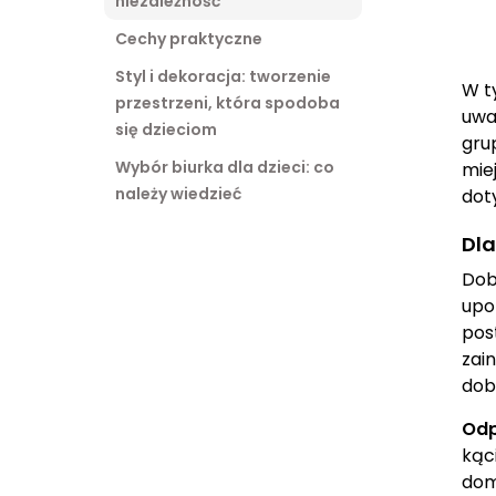
niezależność
Cechy praktyczne
Styl i dekoracja: tworzenie
W t
przestrzeni, która spodoba
uwa
się dzieciom
gru
Wybór biurka dla dzieci: co
mie
należy wiedzieć
dot
Dla
Dob
upo
pos
zai
dob
Odp
kąc
dom