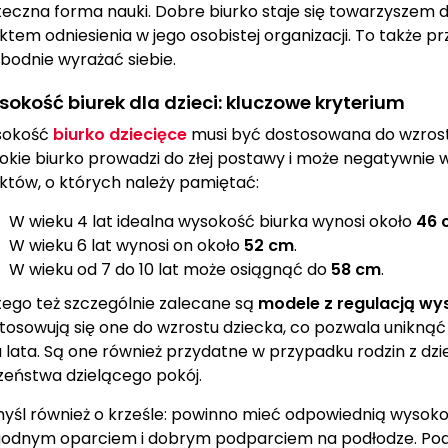
teczna forma nauki. Dobre biurko staje się towarzyszem 
ktem odniesienia w jego osobistej organizacji. To także p
bodnie wyrażać siebie.
okość biurek dla dzieci: kluczowe kryterium
sokość
biurko dziecięce
musi być dostosowana do wzrostu
okie biurko prowadzi do złej postawy i może negatywnie 
któw, o których należy pamiętać:
W wieku 4 lat idealna wysokość biurka wynosi około
46 
W wieku 6 lat wynosi on około
52 cm
.
W wieku od 7 do 10 lat może osiągnąć do
58 cm
.
tego też szczególnie zalecane są
modele z regulacją wy
tosowują się one do wzrostu dziecka, co pozwala unikną
 lata. Są one również przydatne w przypadku rodzin z dz
zeństwa dzielącego pokój.
yśl również o krześle: powinno mieć odpowiednią wysokość
odnym oparciem i dobrym podparciem na podłodze. Pod