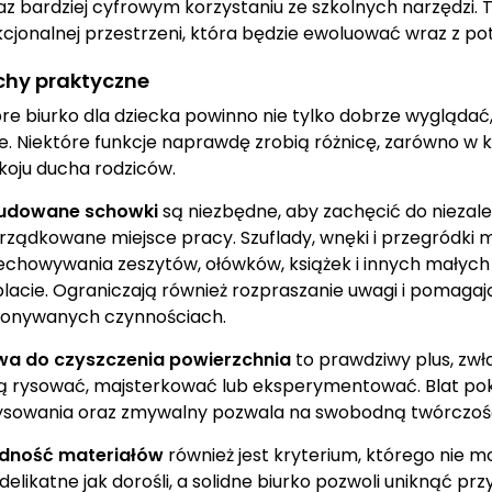
az bardziej cyfrowym korzystaniu ze szkolnych narzędzi. 
kcjonalnej przestrzeni, która będzie ewoluować wraz z po
chy praktyczne
re biurko dla dziecka powinno nie tylko dobrze wyglądać,
ie. Niektóre funkcje naprawdę zrobią różnicę, zarówno w kw
koju ducha rodziców.
dowane schowki
są niezbędne, aby zachęcić do niezale
rządkowane miejsce pracy. Szuflady, wnęki i przegródki
echowywania zeszytów, ołówków, książek i innych małyc
blacie. Ograniczają również rozpraszanie uwagi i pomaga
onywanych czynnościach.
wa do czyszczenia powierzchnia
to prawdziwy plus, zwł
ią rysować, majsterkować lub eksperymentować. Blat pok
ysowania oraz zmywalny pozwala na swobodną twórczość 
idność materiałów
również jest kryterium, którego nie m
delikatne jak dorośli, a solidne biurko pozwoli uniknąć pr