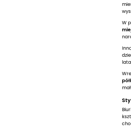
mie
wys
W p
mie
nar
Inn
dzi
lat
Wre
pół
mał
Sty
Biu
ksz
cho