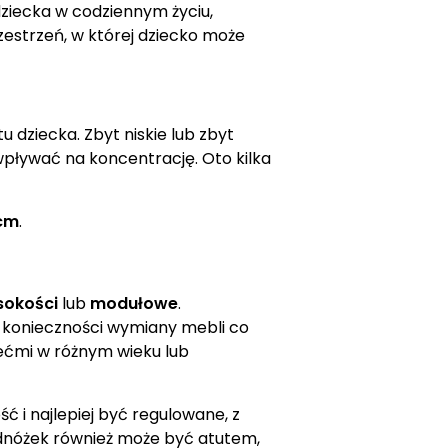
dziecka w codziennym życiu,
rzestrzeń, w której dziecko może
 dziecka. Zbyt niskie lub zbyt
wpływać na koncentrację. Oto kilka
cm
.
sokości
lub
modułowe
.
ć konieczności wymiany mebli co
iećmi w różnym wieku lub
 i najlepiej być regulowane, z
nóżek również może być atutem,