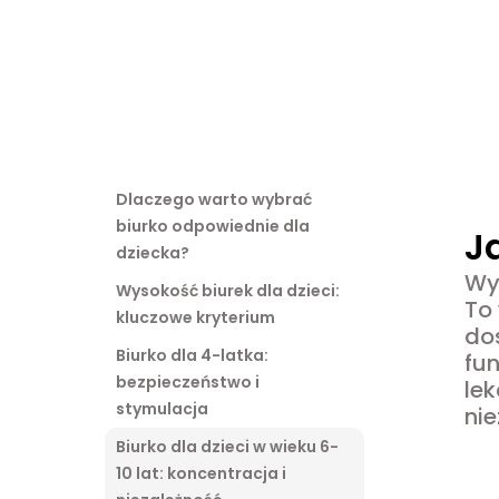
Dlaczego warto wybrać
biurko odpowiednie dla
J
dziecka?
Wy
Wysokość biurek dla dzieci:
To
kluczowe kryterium
dos
Biurko dla 4-latka:
fun
bezpieczeństwo i
lek
stymulacja
nie
Biurko dla dzieci w wieku 6-
10 lat: koncentracja i