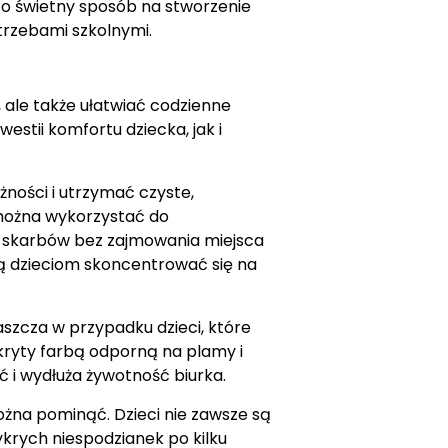
To świetny sposób na stworzenie
trzebami szkolnymi.
 ale także ułatwiać codzienne
estii komfortu dziecka, jak i
żności i utrzymać czyste,
 można wykorzystać do
h skarbów bez zajmowania miejsca
ją dzieciom skoncentrować się na
aszcza w przypadku dzieci, które
ryty farbą odporną na plamy i
i wydłuża żywotność biurka.
ożna pominąć. Dzieci nie zawsze są
zykrych niespodzianek po kilku