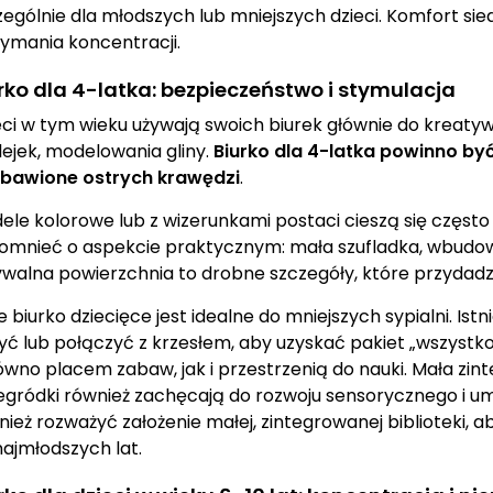
zególnie dla młodszych lub mniejszych dzieci. Komfort sied
zymania koncentracji.
rko dla 4-latka: bezpieczeństwo i stymulacja
eci w tym wieku używają swoich biurek głównie do kreatyw
lejek, modelowania gliny.
Biurko dla 4-latka powinno być 
bawione ostrych krawędzi
.
ele kolorowe lub z wizerunkami postaci cieszą się często
omnieć o aspekcie praktycznym: mała szufladka, wbudow
walna powierzchnia to drobne szczegóły, które przydadzą
e biurko dziecięce jest idealne do mniejszych sypialni. Is
żyć lub połączyć z krzesłem, aby uzyskać pakiet „wszystko
ówno placem zabaw, jak i przestrzenią do nauki. Mała zin
egródki również zachęcają do rozwoju sensorycznego i u
nież rozważyć założenie małej, zintegrowanej biblioteki, a
najmłodszych lat.