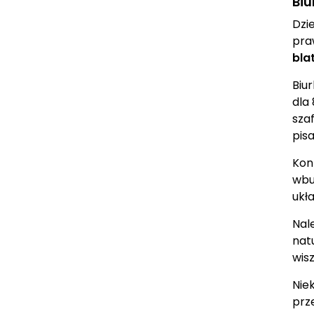
Biu
Dzi
pra
bla
Biu
dla
sza
pis
Kon
wbu
ukła
Nal
nat
wis
Nie
prz