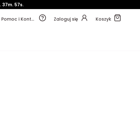
.
37m.
56s.
Pomoc i Kontakt
Zaloguj się
Koszyk