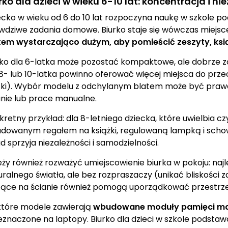
rko dla dzieci w wieku 6-10 lat: koncentracja i ni
ecko w wieku od 6 do 10 lat rozpoczyna naukę w szkole p
wdziwe zadania domowe. Biurko staje się wówczas miejsce
tem wystarczająco dużym, aby pomieścić zeszyty, ksią
rko dla 6-latka może pozostać kompaktowe, ale dobrze z
 8- lub 10-latka powinno oferować więcej miejsca do prze
fki). Wybór modelu z odchylanym blatem może być pra
anie lub prace manualne.
kretny przykład: dla 8-letniego dziecka, które uwielbia 
dowanym regałem na książki, regulowaną lampką i schow
d sprzyja niezależności i samodzielności.
eży również rozważyć umiejscowienie biurka w pokoju: najle
uralnego światła, ale bez rozpraszaczy (unikać bliskości z
zące na ścianie również pomogą uporządkować przestrzeń
które modele zawierają
wbudowane moduły pamięci m
eznaczone na laptopy. Biurko dla dzieci w szkole podsta