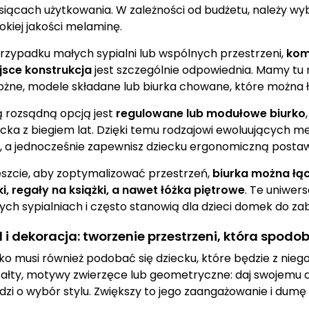
siącach użytkowania. W zależności od budżetu, należy wyb
okiej jakości melaminę.
rzypadku małych sypialni lub wspólnych przestrzeni,
kom
jsce konstrukcja
jest szczególnie odpowiednia. Mamy tu n
ożne, modele składane lub biurka chowane, które można
ą rozsądną opcją jest
regulowane lub modułowe biurko
ecka z biegiem lat. Dzięki temu rodzajowi ewoluujących me
a, a jednocześnie zapewnisz dziecku ergonomiczną posta
szcie, aby zoptymalizować przestrzeń,
biurka można łą
ki, regały na książki, a nawet łóżka piętrowe
. Te uniwer
ych sypialniach i często stanowią dla dzieci domek do za
l i dekoracja: tworzenie przestrzeni, która spodo
rko musi również podobać się dziecku, które będzie z nieg
tałty, motywy zwierzęce lub geometryczne: daj swojemu d
dzi o wybór stylu. Zwiększy to jego zaangażowanie i dumę z