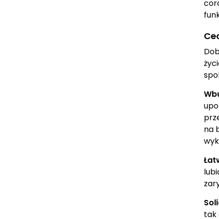
cor
fun
Ce
Dob
życ
spo
Wbu
upo
prz
na 
wyk
Łat
lub
zar
Sol
tak 