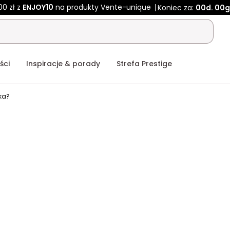
00 zł z
ENJOY10
na produkty Vente-unique
Koniec za:
00d.
00g
ści
Inspiracje & porady
Strefa Prestige
cka?