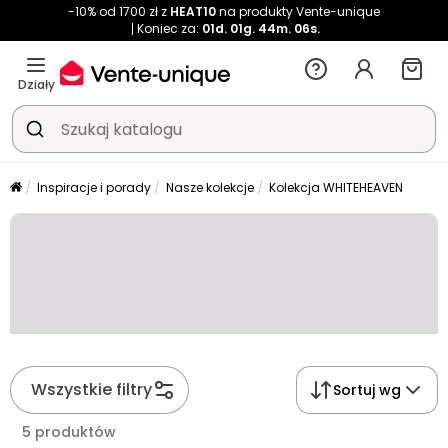
-10% od 1700 zł z
HEAT10
na produkty Vente-unique
Koniec za:
01d.
01g.
44m.
06s.
Działy
Inspiracje i porady
Nasze kolekcje
Kolekcja WHITEHEAVEN
Wszystkie filtry
Sortuj wg
5 produktów