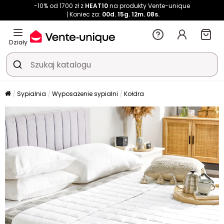
-10% od 1700 zł z
HEAT10
na produkty Vente-unique
Koniec za:
00d.
15g.
12m.
07s.
Działy
Sypialnia
Wyposażenie sypialni
Kołdra