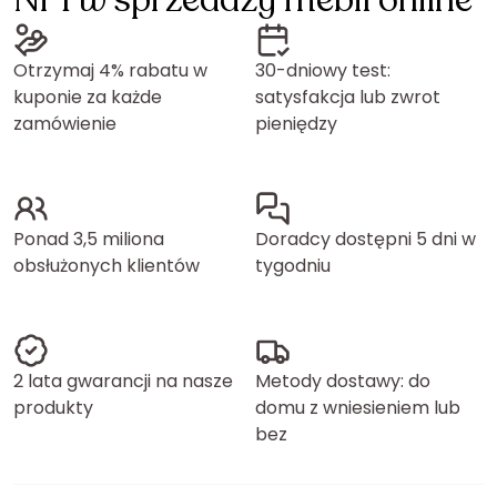
Nr 1 w sprzedaży mebli online
Otrzymaj 4% rabatu w
30-dniowy test:
kuponie za każde
satysfakcja lub zwrot
zamówienie
pieniędzy
Ponad 3,5 miliona
Doradcy dostępni 5 dni w
obsłużonych klientów
tygodniu
2 lata gwarancji na nasze
Metody dostawy: do
produkty
domu z wniesieniem lub
bez