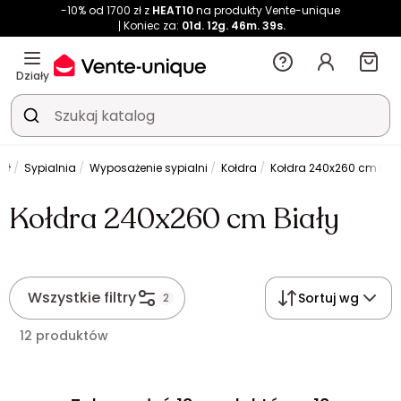
-10% od 1700 zł z
HEAT10
na produkty Vente-unique
Koniec za:
01d.
12g.
46m.
39s.
Działy
Sypialnia
Wyposażenie sypialni
Kołdra
Kołdra 240x260 cm Biał
Kołdra 240x260 cm Biały
Wszystkie filtry
Sortuj wg
2
12 produktów