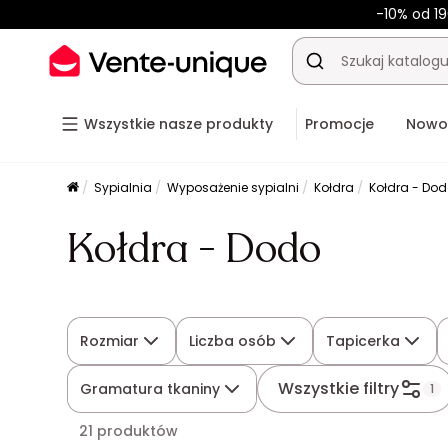
-10% od 19
Wszystkie nasze produkty
Promocje
Nowo
Sypialnia
Wyposażenie sypialni
Kołdra
Kołdra - Do
Kołdra - Dodo
Rozmiar
Liczba osób
Tapicerka
Wszystkie filtry
Gramatura tkaniny
1
21 produktów