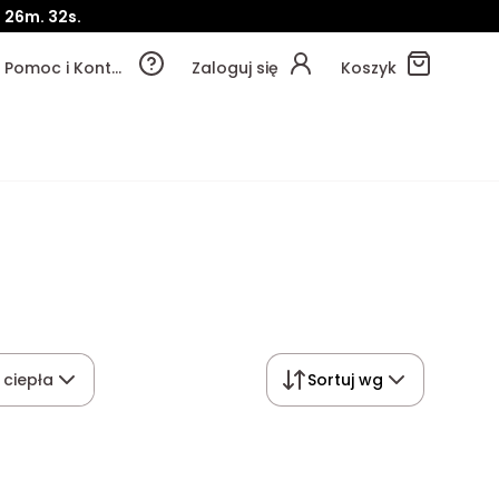
.
26m.
31s.
Pomoc i Kontakt
Zaloguj się
Koszyk
 ciepła
Sortuj wg