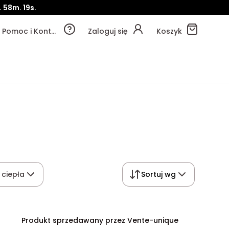
.
58m.
17s.
Pomoc i Kontakt
Zaloguj się
Koszyk
 ciepła
Sortuj wg
Produkt sprzedawany przez Vente-unique