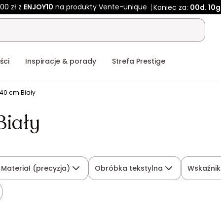
00 zł z
ENJOY10
na produkty Vente-unique
Koniec za:
00d.
10g
ści
Inspiracje & porady
Strefa Prestige
40 cm Biały
Biały
Materiał (precyzja)
Obróbka tekstylna
Wskaźnik