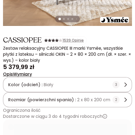
CASSIOPEE
1539 Opinie
Zestaw relaksacyjny CASSIOPEE III marki Ysmée, wszystkie
płytki z lateksu – silniczki OKIN – 2 × 80 × 200 cm (dł. × szer. ×
wys.) – kolor biały
5 379,99 zł
Opis
Wymiary
Kolor (odcień) :
Biały
3
Rozmiar (powierzchni spania) :
2 x 80 x 200 cm
2
Ograniczona ilość
Dostarczone w ciągu 3 do 4 tygodni roboczych