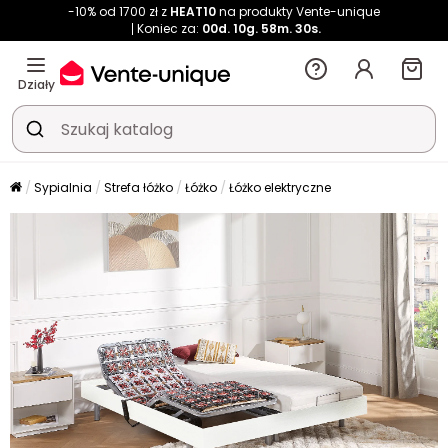
-10% od 1700 zł z
HEAT10
na produkty Vente-unique
Koniec za:
00d.
10g.
58m.
30s.
Działy
Sypialnia
Strefa łóżko
Łóżko
Łóżko elektryczne