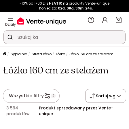
-10% od 1700 zł z
HEAT10
na produkty Vente-unique
Koniec za:
02d.
08g.
39m.
24s.
Działy
Sypialnia
Strefa łóżko
Łóżko
Łóżko 160 cm ze stelażem
Łóżko 160 cm ze stelażem
Wszystkie filtry
Sortuj wg
2
3 594
Produkt sprzedawany przez Vente-
produktów
unique