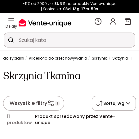
-11% od 2000 zł z
SUN11
na produkty Vente-unique
Koniec za:
03d.
13g.
17m.
59s.
Działy
e do sypialni
Akcesoria do przechowywania
Skrzynia
Skrzynia Tkan
Skrzynia Tkanina
Wszystkie filtry
Sortuj wg
1
11
Produkt sprzedawany przez Vente-
produktów
unique