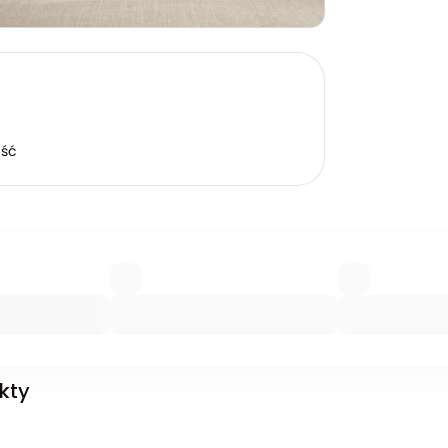
ość
kty