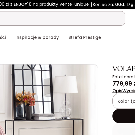
00 zł z
ENJOY10
na produkty Vente-unique
Koniec za:
00d.
17g
ści
Inspiracje & porady
Strefa Prestige
VOLA
Fotel obro
779,99 
Opis
Wymi
Kolor (