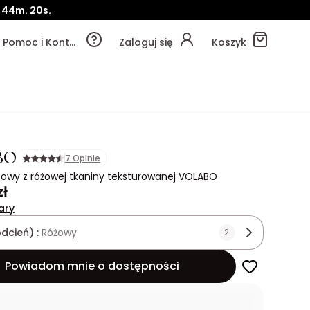
.
44m.
18s.
Pomoc i Kontakt
Zaloguj się
Koszyk
BO
7 Opinie
towy z różowej tkaniny teksturowanej VOLABO
zł
ary
odcień) :
Różowy
2
Powiadom mnie o dostępności