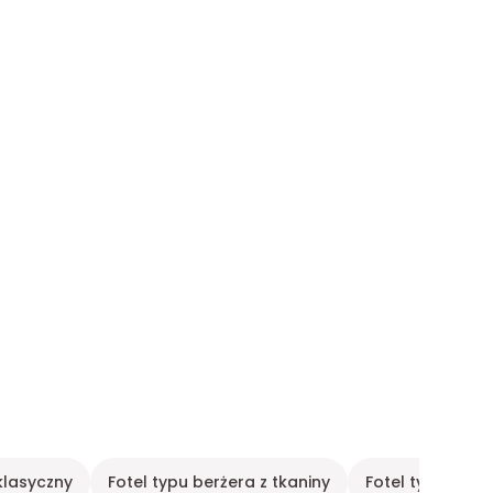
klasyczny
Fotel typu berżera z tkaniny
Fotel typu kabri