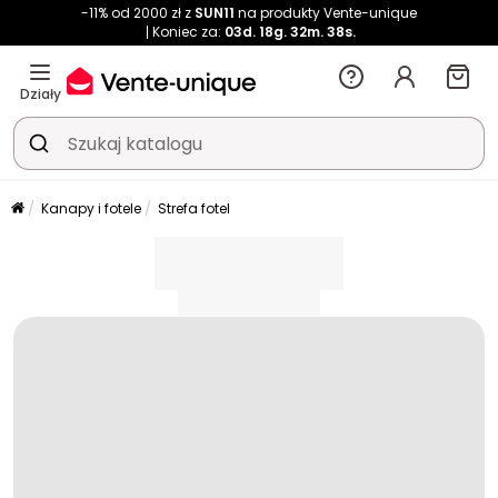
-11% od 2000 zł z
SUN11
na produkty Vente-unique
Koniec za:
03d.
18g.
32m.
38s.
Działy
Kanapy i fotele
Strefa fotel
placeholder
placeholder