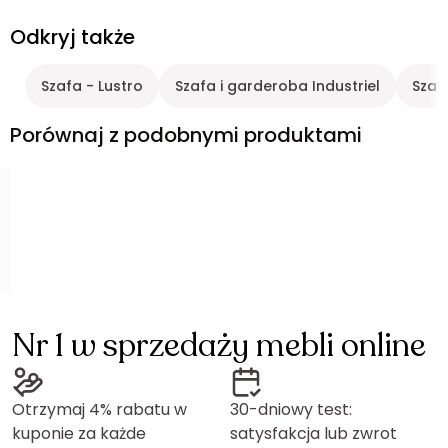
Odkryj także
Szafa - Lustro
Szafa i garderoba Industriel
Szaf
Porównaj z podobnymi produktami
Nr 1 w sprzedaży mebli online
Otrzymaj 4% rabatu w
30-dniowy test:
kuponie za każde
satysfakcja lub zwrot