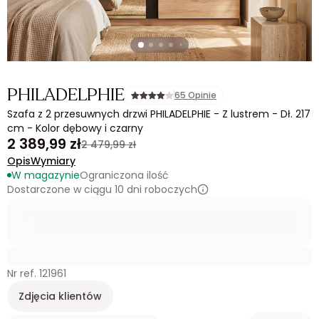
PHILADELPHIE
65 Opinie
Szafa z 2 przesuwnych drzwi PHILADELPHIE - Z lustrem - Dł. 217
cm - Kolor dębowy i czarny
2 389,99 zł
2 479,99 zł
Opis
Wymiary
W magazynie
Ograniczona ilość
Dostarczone w ciągu 10 dni roboczych
Nr ref. 121961
Zdjęcia klientów