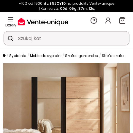
-10% od 1900 zł z
ENJOY10
na produkty Vente-unique
Koniec za:
00d.
05g.
37m.
12s.
Działy
Sypialnia
Meble do sypialni
Szafa i garderoba
Strefa szafa
Sz