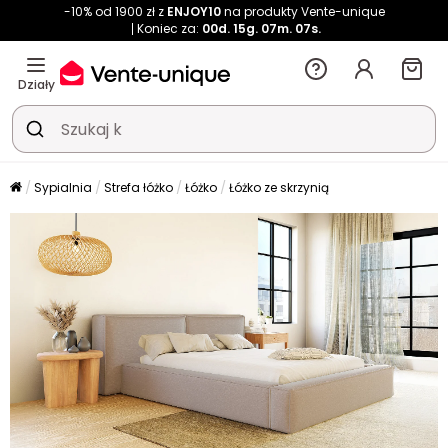
-10% od 1900 zł z
ENJOY10
na produkty Vente-unique
Koniec za:
00d.
15g.
07m.
07s.
Działy
Sypialnia
Strefa łóżko
Łóżko
Łóżko ze skrzynią