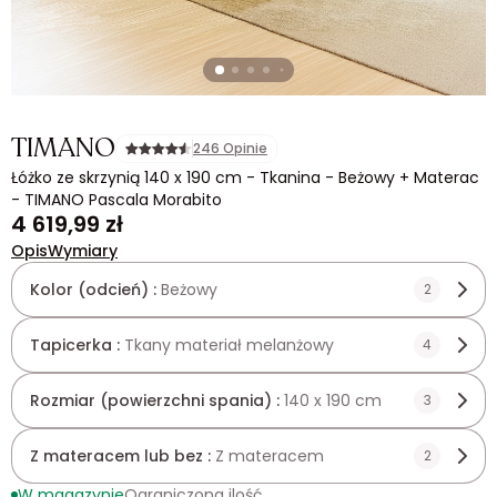
TIMANO
246 Opinie
Łóżko ze skrzynią 140 x 190 cm - Tkanina - Beżowy + Materac
- TIMANO Pascala Morabito
4 619,99 zł
Opis
Wymiary
Kolor (odcień) :
Beżowy
2
Tapicerka :
Tkany materiał melanżowy
4
Rozmiar (powierzchni spania) :
140 x 190 cm
3
Z materacem lub bez :
Z materacem
2
W magazynie
Ograniczona ilość