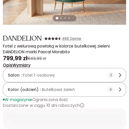
DANDELION
468 Opinie
Fotel z welurową powłoką w kolorze butelkowej zieleni
DANDELION marki Pascal Morabito
799,99 zł
849,99 zł
Opis
Wymiary
Salon :
Fotel 1-osobowy
3
Kolor (odcień) :
Butelkowa zieleń
6
W magazynie
Ograniczona ilość
Dostarczone w ciągu 10 dni roboczych