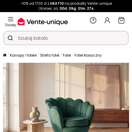
-10% od 1700 zł z
HEAT10
na produkty Vente-unique
Koniec za:
00d.
09g.
01m.
26s.
Działy
Kanapy i fotele
Strefa fotel
Fotel
Fotel klasyczny