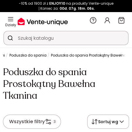
-10% od 1900 zł z
ENJOY10
na produkty Vente-unique
Koniec za:
00d.
07g.
18m.
06s.
Działy
lni
Poduszka do spania
Poduszka do spania Prostokątny Bawełna T
Poduszka do spania
Prostokątny Bawełna
Tkanina
Wszystkie filtry
Sortuj wg
3