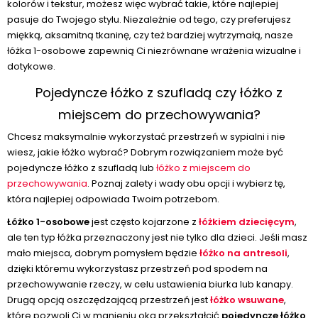
kolorów i tekstur, możesz więc wybrać takie, które najlepiej
pasuje do Twojego stylu. Niezależnie od tego, czy preferujesz
miękką, aksamitną tkaninę, czy też bardziej wytrzymałą, nasze
łóżka 1-osobowe zapewnią Ci niezrównane wrażenia wizualne i
dotykowe.
Pojedyncze łóżko z szufladą czy łóżko z
miejscem do przechowywania?
Chcesz maksymalnie wykorzystać przestrzeń w sypialni i nie
wiesz, jakie łóżko wybrać? Dobrym rozwiązaniem może być
pojedyncze łóżko z szufladą lub
łóżko z miejscem do
przechowywania
. Poznaj zalety i wady obu opcji i wybierz tę,
która najlepiej odpowiada Twoim potrzebom.
Łóżko 1-osobowe
jest często kojarzone z
łóżkiem dziecięcym
,
ale ten typ łóżka przeznaczony jest nie tylko dla dzieci. Jeśli masz
mało miejsca, dobrym pomysłem będzie
łóżko na antresoli
,
dzięki któremu wykorzystasz przestrzeń pod spodem na
przechowywanie rzeczy, w celu ustawienia biurka lub kanapy.
Drugą opcją oszczędzającą przestrzeń jest
łóżko wsuwane
,
które pozwoli Ci w mgnieniu oka przekształcić
pojedyncze łóżko