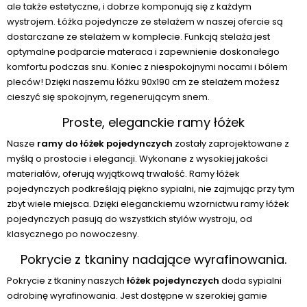
ale także estetyczne, i dobrze komponują się z każdym
wystrojem. Łóżka pojedyncze ze stelażem w naszej ofercie są
dostarczane ze stelażem w komplecie. Funkcją stelaża jest
optymalne podparcie materaca i zapewnienie doskonałego
komfortu podczas snu. Koniec z niespokojnymi nocami i bólem
pleców! Dzięki naszemu łóżku 90x190 cm ze stelażem możesz
cieszyć się spokojnym, regenerującym snem.
Proste, eleganckie ramy łóżek
Nasze
ramy do łóżek pojedynczych
zostały zaprojektowane z
myślą o prostocie i elegancji. Wykonane z wysokiej jakości
materiałów, oferują wyjątkową trwałość. Ramy łóżek
pojedynczych podkreślają piękno sypialni, nie zajmując przy tym
zbyt wiele miejsca. Dzięki eleganckiemu wzornictwu ramy łóżek
pojedynczych pasują do wszystkich stylów wystroju, od
klasycznego po nowoczesny.
Pokrycie z tkaniny nadające wyrafinowania.
Pokrycie z tkaniny naszych
łóżek pojedynczych
doda sypialni
odrobinę wyrafinowania. Jest dostępne w szerokiej gamie