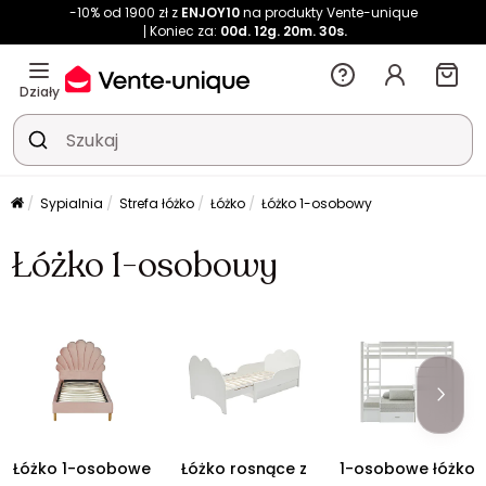
-10% od 1900 zł z
ENJOY10
na produkty Vente-unique
Koniec za:
00d.
12g.
20m.
30s.
Działy
Sypialnia
Strefa łóżko
Łóżko
Łóżko 1-osobowy
Łóżko 1-osobowy
Łóżko 1-osobowe
Łóżko rosnące z
1-osobowe łóżko