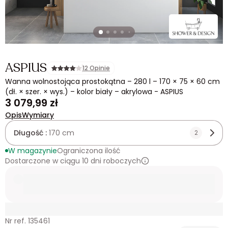
ASPIUS
12 Opinie
Wanna wolnostojąca prostokątna – 280 l – 170 × 75 × 60 cm
(dł. × szer. × wys.) – kolor biały – akrylowa - ASPIUS
3 079,99 zł
Opis
Wymiary
Długość :
170 cm
2
W magazynie
Ograniczona ilość
Dostarczone w ciągu 10 dni roboczych
Nr ref. 135461