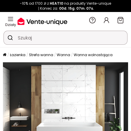
-10% od 1700 zł z
HEAT10
na produkty Vente-unique
Koniec za:
00d.
15g.
07m.
06s.
Działy
Łazienka
Strefa wanna
Wanna
Wanna wolnostojąca