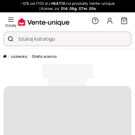
-10% od 1700 zł z
HEAT10
na produkty Vente-unique
Koniec za:
01d.
09g.
07m.
00s.
Działy
Łazienka
Strefa wanna
placeholder
placeholder