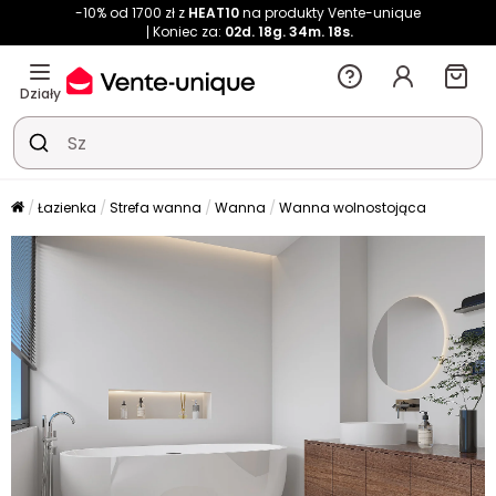
-10% od 1700 zł z
HEAT10
na produkty Vente-unique
Koniec za:
02d.
18g.
34m.
18s.
Działy
Łazienka
Strefa wanna
Wanna
Wanna wolnostojąca