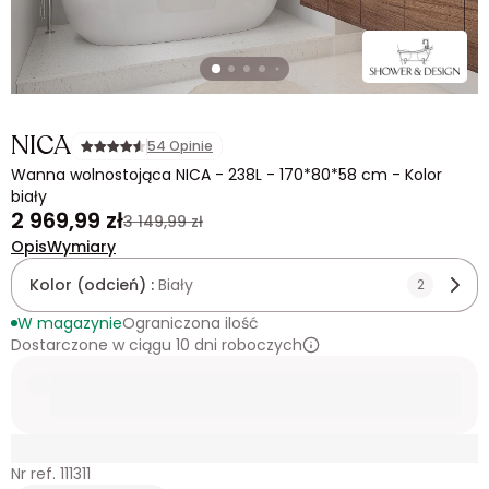
NICA
54 Opinie
Wanna wolnostojąca NICA - 238L - 170*80*58 cm - Kolor
biały
2 969,99 zł
3 149,99 zł
Opis
Wymiary
Kolor (odcień) :
Biały
2
W magazynie
Ograniczona ilość
Dostarczone w ciągu 10 dni roboczych
Nr ref. 111311