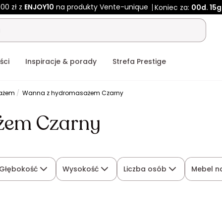
00 zł z
ENJOY10
na produkty Vente-unique
Koniec za:
00d.
15g
ści
Inspiracje & porady
Strefa Prestige
ażem
Wanna z hydromasażem Czarny
żem Czarny
Głębokość
Wysokość
Liczba osób
Mebel n