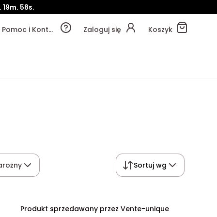
.
19m.
57s.
Pomoc i Kontakt
Zaloguj się
Koszyk
arożny
Sortuj wg
Produkt sprzedawany przez Vente-unique