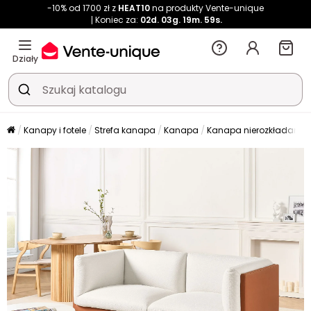
-10% od 1700 zł z
HEAT10
na produkty Vente-unique
Koniec za:
02d.
03g.
19m.
58s.
Działy
Kanapy i fotele
Strefa kanapa
Kanapa
Kanapa nierozkładana