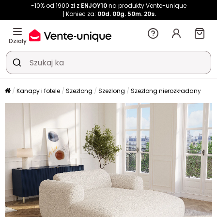
-10% od 1900 zł z
ENJOY10
na produkty Vente-unique
Koniec za:
00d.
00g.
50m.
20s.
Działy
Kanapy i fotele
Szezlong
Szezlong
Szezlong nierozkładany