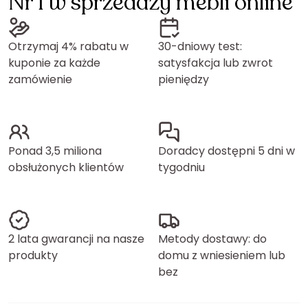
Nr 1 w sprzedaży mebli online
Otrzymaj 4% rabatu w
30-dniowy test:
kuponie za każde
satysfakcja lub zwrot
zamówienie
pieniędzy
Ponad 3,5 miliona
Doradcy dostępni 5 dni w
obsłużonych klientów
tygodniu
2 lata gwarancji na nasze
Metody dostawy: do
produkty
domu z wniesieniem lub
bez