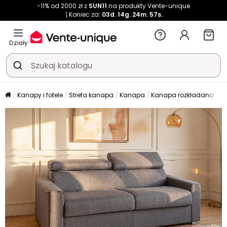
-11% od 2000 zł z
SUN11
na produkty Vente-unique
Koniec za:
03d.
14g.
24m.
57s.
Działy
Kanapy i fotele
Strefa kanapa
Kanapa
Kanapa rozkładana