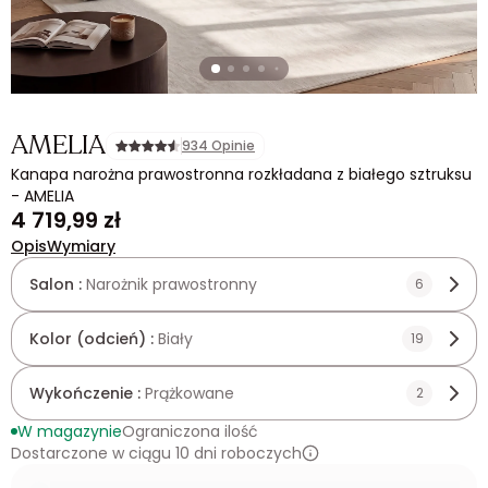
AMELIA
934 Opinie
Kanapa narożna prawostronna rozkładana z białego sztruksu
- AMELIA
4 719,99 zł
Opis
Wymiary
Salon :
Narożnik prawostronny
6
Kolor (odcień) :
Biały
19
Wykończenie :
Prążkowane
2
W magazynie
Ograniczona ilość
Dostarczone w ciągu 10 dni roboczych