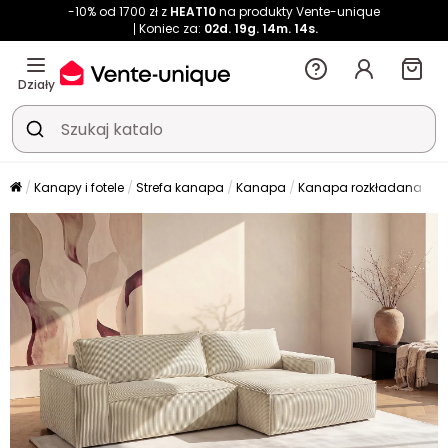
-10% od 1700 zł z
HEAT10
na produkty Vente-unique
Koniec za:
02d.
19g.
14m.
14s.
Działy
Kanapy i fotele
Strefa kanapa
Kanapa
Kanapa rozkładana