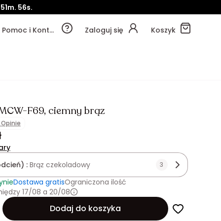
51m.
54s.
Pomoc i Kontakt
Zaloguj się
Koszyk
MCW-F69, ciemny brąz
1 Opinie
ł
ary
odcień) :
Brąz czekoladowy
3
ynie
Dostawa gratis
Ograniczona ilość
iędzy 17/08 a 20/08
Dodaj do koszyka