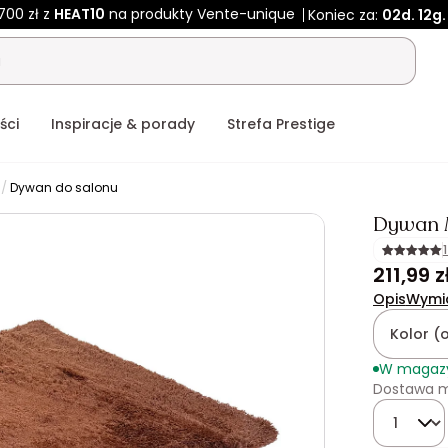
700 zł z
HEAT10
na produkty Vente-unique
Koniec za:
02d.
12g.
ści
Inspiracje & porady
Strefa Prestige
Dywan do salonu
Dywan 
211,99 z
Opis
Wymi
Kolor (
W magaz
Dostawa m
Ilość