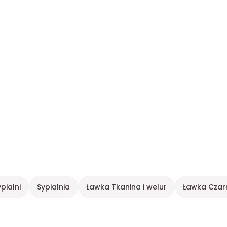
pialni
Sypialnia
Ławka Tkanina i welur
Ławka Czar