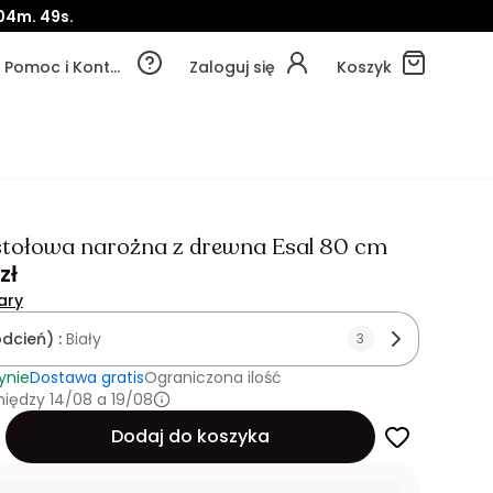
04m.
48s.
Pomoc i Kontakt
Zaloguj się
Koszyk
tołowa narożna z drewna Esal 80 cm
zł
ary
odcień) :
Biały
3
ynie
Dostawa gratis
Ograniczona ilość
iędzy 14/08 a 19/08
Dodaj do koszyka