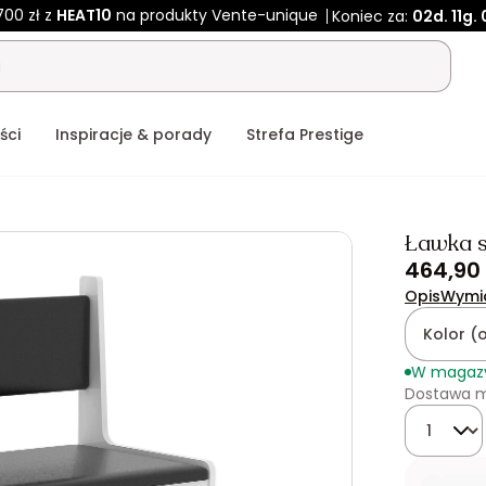
700 zł z
HEAT10
na produkty Vente-unique
Koniec za:
02d.
11g.
ści
Inspiracje & porady
Strefa Prestige
Ławka s
464,90 
Opis
Wymi
Kolor (
W magaz
Dostawa m
Ilość