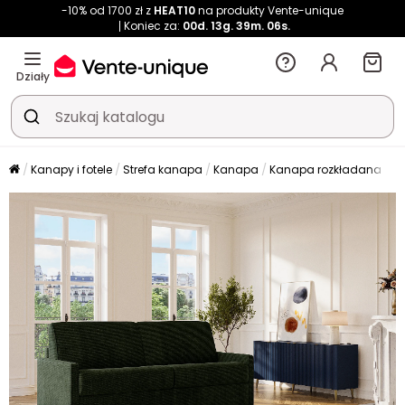
-10% od 1700 zł z
HEAT10
na produkty Vente-unique
Koniec za:
00d.
13g.
39m.
06s.
Działy
Kanapy i fotele
Strefa kanapa
Kanapa
Kanapa rozkładana