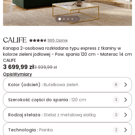
CALIFE
965 Opinie
Kanapa 2-osobowa rozkładana typu express z tkaniny w
kolorze zieleni jodłowej - Pow. spania 120 cm - Materac 14 cm
CALIFE
3 699,99 zł
3 939,99 zł
Opis
Wymiary
Kolor (odcień) :
Butelkowa zieleń
9
Szerokość części do spania :
120 cm
3
Rodzaj stelaża :
Stelaż z metalową siatką
2
Technologia :
Pianka
2