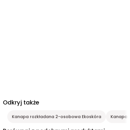
Odkryj także
Kanapa rozkładana 2-osobowa Ekoskóra
Kanapa Z