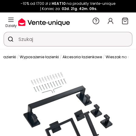
-10% od 1700 zł z
HEAT10
na produkty Vente-unique
Koniec za:
02d.
21g.
42m.
09s.
Działy
 łazienki
Wyposażenie łazienki
Akcesoria łazienkowe
Wieszak na ręczn