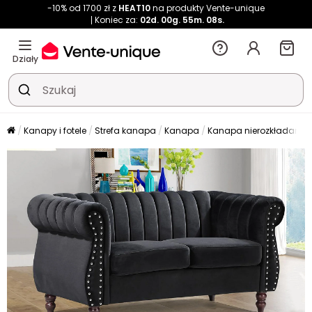
-10% od 1700 zł z
HEAT10
na produkty Vente-unique
Koniec za:
02d.
00g.
55m.
07s.
Działy
Kanapy i fotele
Strefa kanapa
Kanapa
Kanapa nierozkładana