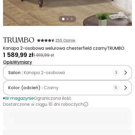
TRUMBO
255 Opinie
Kanapa 2-osobowa welurowa chesterfield czarnyTRUMBO
1 589,99 zł
1 819,99 zł
Opis
Wymiary
Salon :
Kanapa 2-osobowa
3
Kolor (odcień) :
Czarny
5
W magazynie
Ograniczona ilość
Dostarczone w ciągu 10 dni roboczych