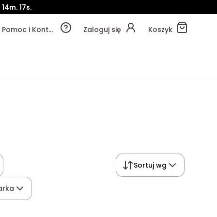
.
14m.
17s.
Pomoc i Kontakt
Zaloguj się
Koszyk
Sortuj wg
arka