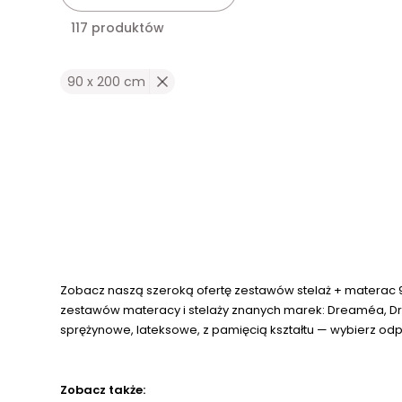
117 produktów
90 x 200 cm
Zobacz naszą szeroką ofertę zestawów stelaż + materac 9
zestawów materacy i stelaży znanych marek: Dreaméa, Dr
sprężynowe, lateksowe, z pamięcią kształtu — wybierz odpo
Zobacz także: