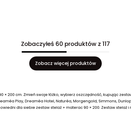
Zobaczyłeś 60 produktów z 117
Zobacz więcej produktów
0 × 200 cm. Zmień swoje łóżko, wybierz oszczędność, kupując zestaw
eaméa Play, Dreaméa Hotel, Naturéa, Morgengold, Simmons, Dunlopil
wiedni dla siebie zestaw stelaż + materac 90 × 200. Zestaw stelaż i