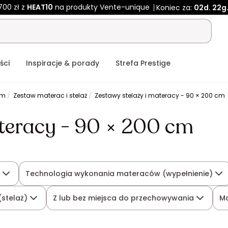
700 zł z
HEAT10
na produkty Vente-unique
Koniec za:
02d.
22g
ści
Inspiracje & porady
Strefa Prestige
em
Zestaw materac i stelaż
Zestawy stelaży i materacy - 90 × 200 cm
teracy - 90 × 200 cm
)
Technologia wykonania materaców (wypełnienie)
(stelaż)
Z lub bez miejsca do przechowywania
M