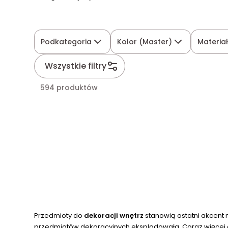
Podkategoria
Kolor (Master)
Materia
Wszystkie filtry
594 produktów
Przedmioty do
dekoracji wnętrz
stanowią ostatni akcent 
przedmiotów dekoracyjnych eksplodowała. Coraz więcej osó