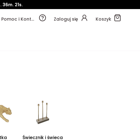
.
36m.
20s.
Pomoc i Kontakt
Zaloguj się
Koszyk
tka
Świecznik i świeca