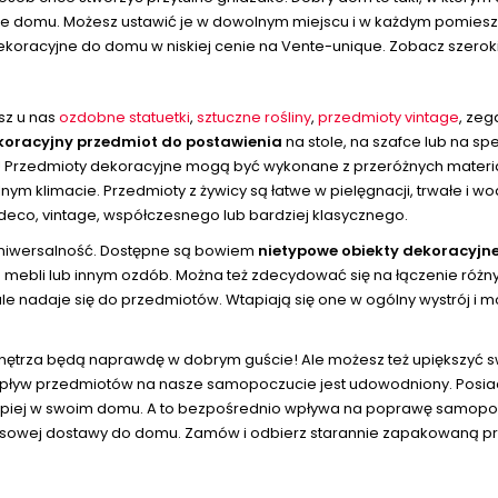
ie domu. Możesz ustawić je w dowolnym miejscu i w każdym pomieszc
koracyjne do domu w niskiej cenie na Vente-unique. Zobacz szerok
sz u nas
ozdobne statuetki
,
sztuczne rośliny
,
przedmioty vintage
, zeg
koracyjny przedmiot do postawienia
na stole, na szafce lub na s
e! Przedmioty dekoracyjne mogą być wykonane z przeróżnych materiał
ym klimacie. Przedmioty z żywicy są łatwe w pielęgnacji, trwałe i 
 deco, vintage, współczesnego lub bardziej klasycznego.
 uniwersalność. Dostępne są bowiem
nietypowe obiekty dekoracyjne
 do mebli lub innym ozdób. Można też zdecydować się na łączenie róż
ale nadaje się do przedmiotów. Wtapiają się one w ogólny wystrój i
wnętrza będą naprawdę w dobrym guście! Ale możesz też upiększyć sw
wpływ przedmiotów na nasze samopoczucie jest udowodniony. Posiada
 lepiej w swoim domu. A to bezpośrednio wpływa na poprawę samopo
esowej dostawy do domu. Zamów i odbierz starannie zapakowaną prze