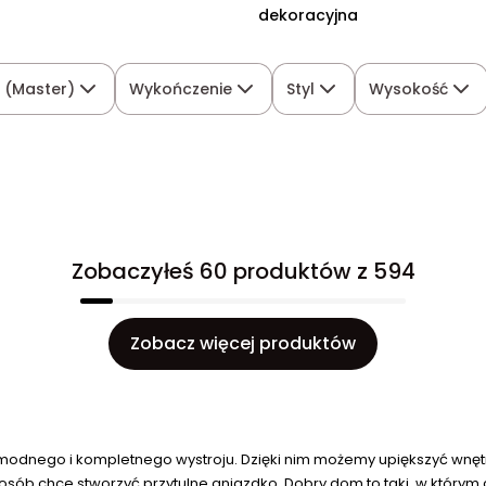
dekoracyjna
ł (Master)
Wykończenie
Styl
Wysokość
Zobaczyłeś 60 produktów z 594
Zobacz więcej produktów
modnego i kompletnego wystroju. Dzięki nim możemy upiększyć wnętrz
b chce stworzyć przytulne gniazdko. Dobry dom to taki, w którym cz