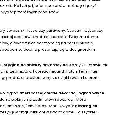
zeniu. Na tysiąc i jeden sposobów można je łączyć,
i wybór przeróżnych produktów.
ary, świeczniki, lustra czy parawany. Czasami wystarczy
pecjalnej podstawie nadaje charakter Twojemu domu.
ów, główne z nich dostępne są na naszej stronie.
wodoodporne, idealne prezentują się w designerskim
 i oryginalne obiekty dekoracyjne
. Każdy z nich świetnie
nych przedmiotów, tworząc mix and match. Termin ten
 mogą nadać charakteru wnętrzu dzięki swoim kolorom,
ój ogród dzięki naszej ofercie
dekoracji ogrodowych
.
nie pięknych przedmiotów i dekoracji, które
czucia i szczęście! Sprawdź nasz wybór
niedrogich
syłkę w ciągu kilku dni w swoim domu. To szybkie i