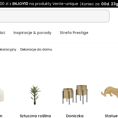
00 zł z
ENJOY10
na produkty Vente-unique
Koniec za:
00d.
23g
ści
Inspiracje & porady
Strefa Prestige
ekoracyjny
Dekoracje do domu
n
Sztuczna roślina
Doniczka
Statue