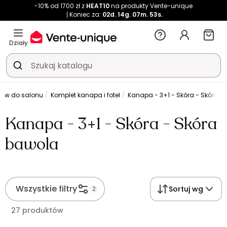
-10% od 1700 zł z
HEAT10
na produkty Vente-unique
Koniec za:
02d.
14g.
07m.
53s.
Działy
taw do salonu
Komplet kanapa i fotel
Kanapa - 3+1 - Skóra - Skóra 
Kanapa - 3+1 - Skóra - Skóra
bawola
Wszystkie filtry
Sortuj wg
2
27 produktów