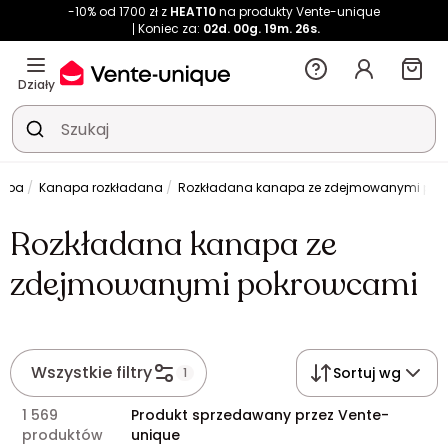
-10% od 1700 zł z
HEAT10
na produkty Vente-unique
Koniec za:
02d.
00g.
19m.
26s.
Działy
apa
Kanapa rozkładana
Rozkładana kanapa ze zdejmowanymi po
Rozkładana kanapa ze
zdejmowanymi pokrowcami
Wszystkie filtry
Sortuj wg
1
1 569
Produkt sprzedawany przez Vente-
produktów
unique